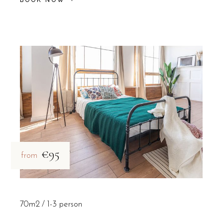
€95
from
70m2
1-3 person