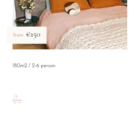
€150
from
180m2
2-6 person