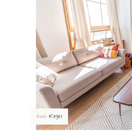
€190
from