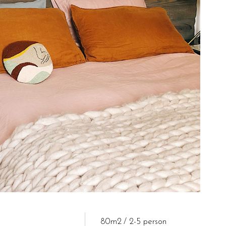
80m2
2-5 person