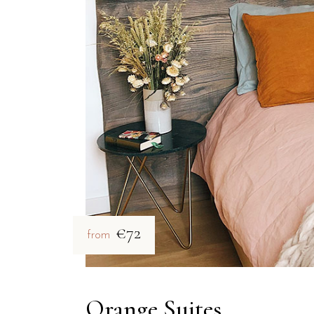
€72
from
Orange Suites