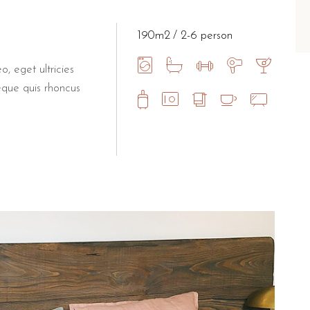
190m2
2-6 person
o, eget ultricies
eque quis rhoncus