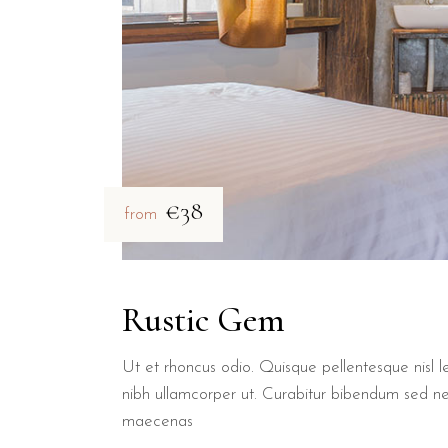
€38
from
Rustic Gem
Ut et rhoncus odio. Quisque pellentesque nisl le
nibh ullamcorper ut. Curabitur bibendum sed n
maecenas