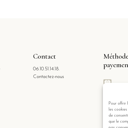
Contact
Méthode
payemen
e
06.10.51.14.18.
Contactez-nous
Pour offrir
les cookies
de consenti
que le comp
pas consent