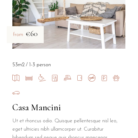
€60
from
53m2
1-3 person
Casa Mancini
Ut et rhoncus odio. Quisque pellentesque nisl leo,
eget ultricies nibh ullamcorper ut. Curabitur
bibendum sed neque quis rhoncus maecenas