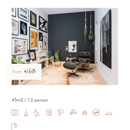
€68
from
45m2
1-2 person