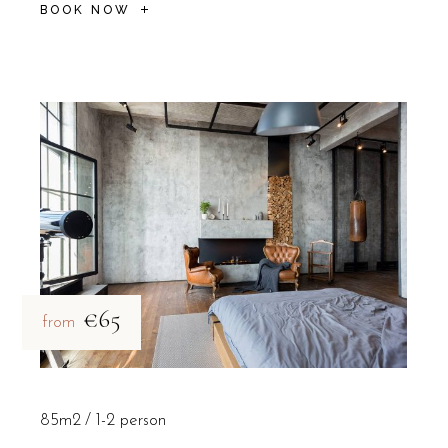
BOOK NOW
€65
from
85m2
1-2 person