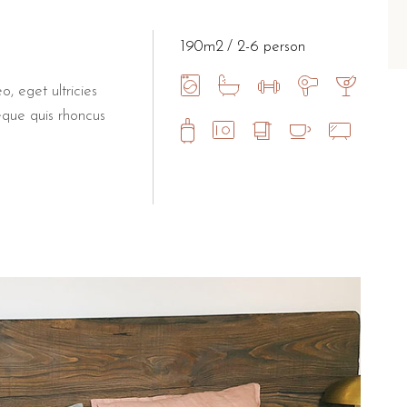
190m2
2-6 person
o, eget ultricies
eque quis rhoncus