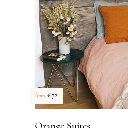
€72
from
Orange Suites