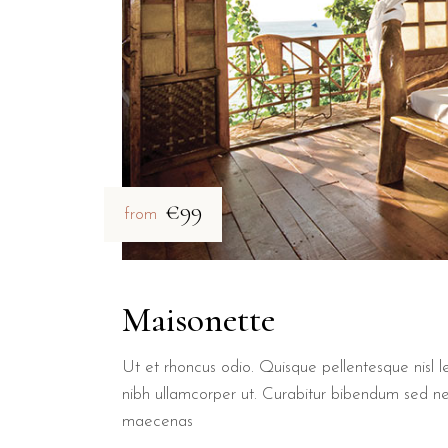
€99
from
Maisonette
Ut et rhoncus odio. Quisque pellentesque nisl le
nibh ullamcorper ut. Curabitur bibendum sed n
maecenas