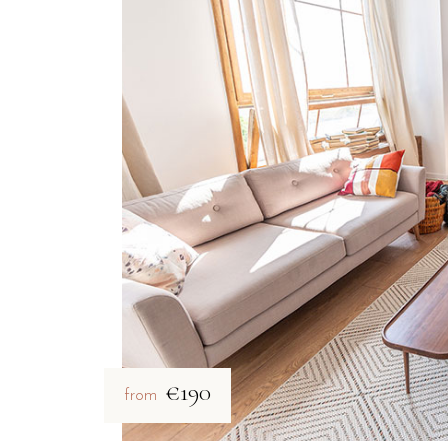
€190
from