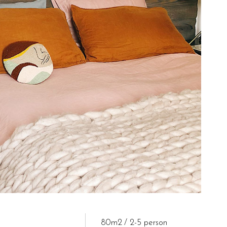
80m2
2-5 person