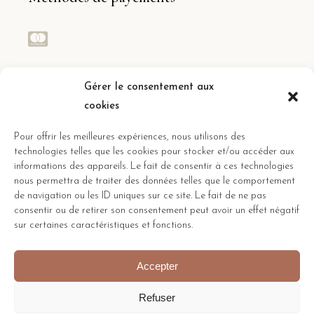
Réseaux sociaux
Gérer le consentement aux
cookies
Suivez toute l’actualité des gîtes
Pour offrir les meilleures expériences, nous utilisons des
technologies telles que les cookies pour stocker et/ou accéder aux
informations des appareils. Le fait de consentir à ces technologies
nous permettra de traiter des données telles que le comportement
de navigation ou les ID uniques sur ce site. Le fait de ne pas
consentir ou de retirer son consentement peut avoir un effet négatif
sur certaines caractéristiques et fonctions.
Accepter
Mentions légales
–
Règlement intérieur
Refuser
Gîtes des Champs Fleuris ©
2026 developed by
Nicolas