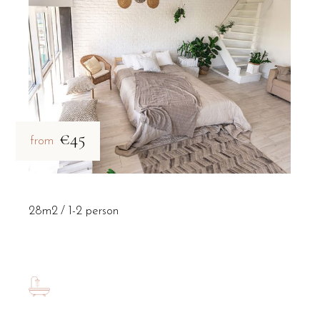
€45
from
28m2
1-2 person