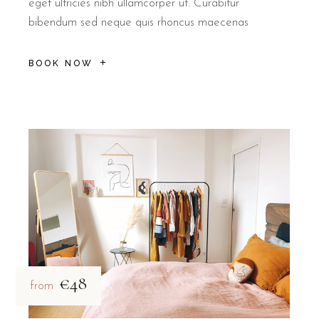
eget ultricies nibh ullamcorper ut. Curabitur
bibendum sed neque quis rhoncus maecenas
BOOK NOW
€48
from