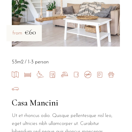
€60
from
53m2
1-3 person
Casa Mancini
Ut et rhoncus odio. Quisque pellentesque nisl leo,
eget ultricies nibh ullamcorper ut. Curabitur
bibendum sed neque quis rhoncus maecenas