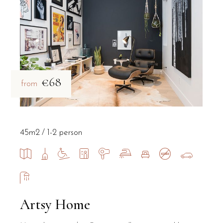
€68
from
45m2
1-2 person
Artsy Home